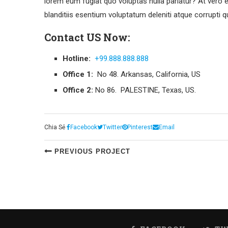
lorem eum fugiat quo voluptas nulla pariatur? At vero
blanditiis esentium voluptatum deleniti atque corrupti 
Contact US Now:
Hotline:
+99.888.888.888
Office 1:
No 48. Arkansas, California, US
Office 2:
No 86. PALESTINE, Texas, US.
Chia Sẻ
Facebook
Twitter
Pinterest
Email
PREVIOUS PROJECT