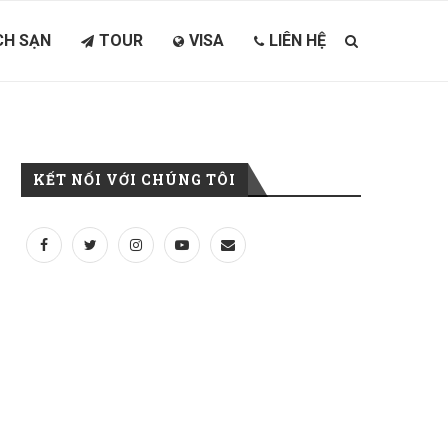
H SẠN
TOUR
VISA
LIÊN HỆ
KẾT NỐI VỚI CHÚNG TÔI