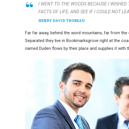
I WENT TO THE WOODS BECAUSE I WISHED T
FACTS OF LIFE, AND SEE IF I COULD NOT LE
HENRY DAVID THOREAU
Far far away, behind the word mountains, far from the c
Separated they live in Bookmarksgrove right at the coa
named Duden flows by their place and supplies it with t