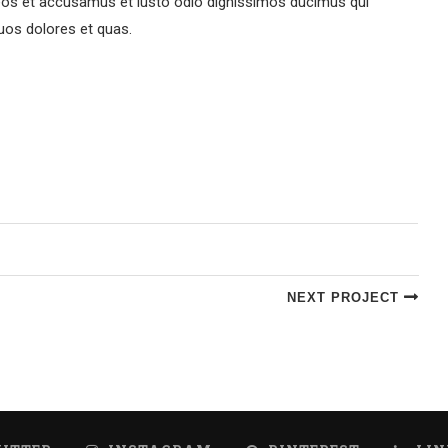
 eos et accusamus et iusto odio dignissimos ducimus qui
quos dolores et quas.
NEXT PROJECT