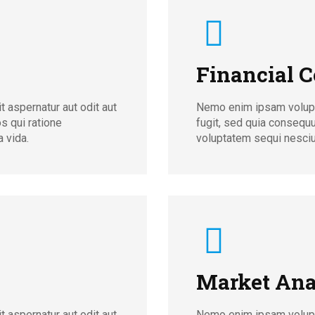
Financial C
 aspernatur aut odit aut
Nemo enim ipsam volupta
s qui ratione
fugit, sed quia consequ
 vida.
voluptatem sequi nesciun
Market Ana
 aspernatur aut odit aut
Nemo enim ipsam volupta