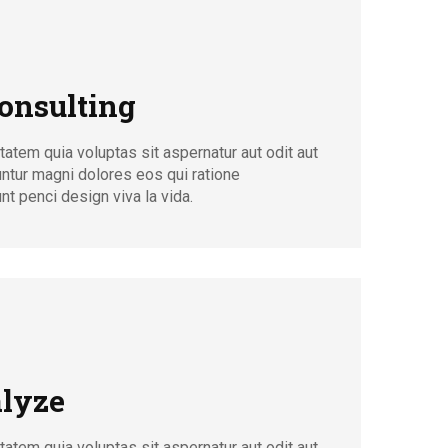
onsulting
tem quia voluptas sit aspernatur aut odit aut
untur magni dolores eos qui ratione
t penci design viva la vida.
lyze
tem quia voluptas sit aspernatur aut odit aut