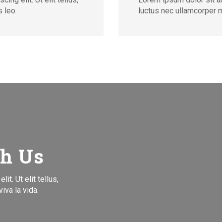
 leo.
luctus nec ullamcorper m
th Us
t. Ut elit tellus,
iva la vida.