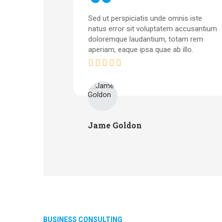
nis iste
Sed ut perspiciatis unde omnis iste
 accusantium
natus error sit voluptatem accusantium
tam rem
doloremque laudantium, totam rem
illo.
aperiam, eaque ipsa quae ab illo.
Jame Goldon
BUSINESS CONSULTING