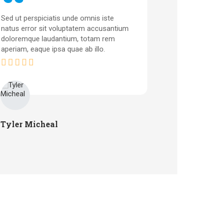
Sed ut perspiciatis unde omnis iste
Sed ut perspi
natus error sit voluptatem accusantium
natus error 
doloremque laudantium, totam rem
doloremque 
aperiam, eaque ipsa quae ab illo.
aperiam, eaqu
Tyler Micheal
John Trav