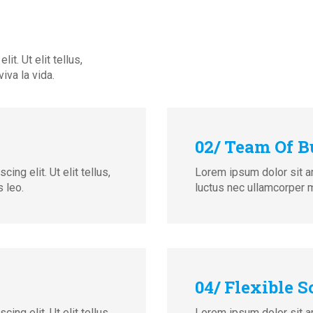
t. Ut elit tellus,
iva la vida.
02/ Team Of B
ng elit. Ut elit tellus,
Lorem ipsum dolor sit ame
 leo.
luctus nec ullamcorper m
04/ Flexible 
ng elit. Ut elit tellus,
Lorem ipsum dolor sit ame