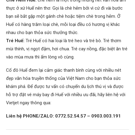
Chè Hẻm Huế:
chè hẻm là một trong những nét văn hóa ẩm
thực ở xứ Huế nên thơ. Gọi là chè hẻm bởi vì cứ đi vài bước
bạn sẽ bắt gặp một gánh chè hoặc tiệm chè trong hẻm. Ở
Huế có hàng trăm loại chè, mỗi loại đều có hương vị khác
nhau cho bạn thỏa sức thưởng thức.
Tré Huế:
Tré Huế có hai loại là tré heo và tré bò. Tré thơm
mùi thính, vị ngọt đậm, hơi chua. Tré cay nồng, đặc biệt ăn tré
vào mùa mưa thì ấm lòng vô cùng.
Cố đô Huế đem lại cảm giác thanh bình cùng với nhiều nét
đẹp văn hóa truyền thống của Việt Nam cho bạn thỏa sức
khám phá. Để được tư vấn có chuyến du lịch thú vị và được
hỗ trợ đặt vé máy bay đi Huế với nhiều ưu đãi, hãy liên hệ với
Vietjet ngay thông qua:
Liên hệ PHONE/ZALO: 0772.52.54.57 – 0903.003.191