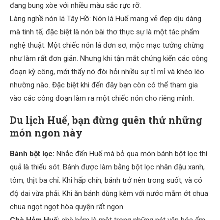
đang bung xòe với nhiều màu sắc rực rỡ.
Làng nghề nón lá Tây Hồ: Nón lá Huế mang vẻ đẹp dịu dàng
mà tinh tế, đặc biệt là nón bài thơ thực sự là một tác phẩm
nghệ thuật. Một chiếc nón lá đơn sơ, mộc mạc tưởng chừng
như làm rất đơn giản. Nhưng khi tận mắt chứng kiến các công
đoạn kỳ công, mới thấy nó đòi hỏi nhiều sự tỉ mỉ và khéo léo
nhường nào. Đặc biệt khi đến đây bạn còn có thể tham gia
vào các công đoạn làm ra một chiếc nón cho riêng mình.
Du lịch Huế, bạn đừng quên thử những
món ngon này
Bánh bột lọc:
Nhắc đến Huế mà bỏ qua món bánh bột lọc thì
quả là thiếu sót. Bánh được làm bằng bột lọc nhân đậu xanh,
tôm, thịt ba chỉ. Khi hấp chín, bánh trở nên trong suốt, và có
độ dai vừa phải. Khi ăn bánh dùng kèm với nước mắm ớt chua
chua ngọt ngọt hòa quyện rất ngon