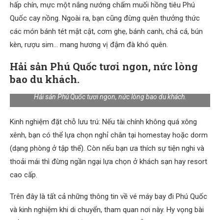
hấp chín, mực một nắng nướng chấm muối hồng tiêu Phú
Quốc cay nồng. Ngoài ra, bạn cũng đừng quên thưởng thức
các món bánh tét mật cật, cơm ghẹ, bánh canh, chả cá, bún
kèn, rượu sim… mang hương vị đậm đà khó quên.
Hải sản Phú Quốc tươi ngon, nức lòng
bao du khách.
Hải sản Phú Quốc tươi ngon, nức lòng bao du khách.
Kinh nghiệm đặt chỗ lưu trú: Nếu tài chính không quá xông
xênh, bạn có thể lựa chọn nghỉ chân tại homestay hoặc dorm
(dạng phòng ở tập thể). Còn nếu bạn ưa thích sự tiện nghi và
thoải mái thì đừng ngần ngại lựa chọn ở khách sạn hay resort
cao cấp.
Trên đây là tất cả những thông tin về vé máy bay đi Phú Quốc
và kinh nghiệm khi di chuyển, tham quan nơi này. Hy vọng bài