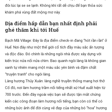
đôi lúc lại se se lạnh. Không khí rất dễ chịu để bạn thỏa sức
khám phá vùng đất mộng mơ này.
Địa điểm hấp dẫn bạn nhất định phải
ghé thăm khi tới Huế
Bạch Mã Village: Đây là địa điểm check-in đang “hót rần rần” ở
Huế. Nơi đây như một thế giới cổ tích đầy màu sắc ấn tượng
và độc đáo. Đó chính là những ngôi nhà được xây dựng với
kiến trúc nửa nổi nửa chìm. Bao quanh ngôi làng là không gian
xanh tự nhiên mang một màu sắc yên bình và đậm chất
“truyện tranh” cho ngôi làng.
Làng hương Thủy Xuân: làng nghề truyền thống mang hơi thở
Cố đô, nơi làm hương trầm nổi tiếng nhất xứ Huế xuất hiện từ
700 trước. Đến đây ngoài việc bạn sẽ được tận mắt chứng
kiến các công đoạn làm hương nổi tiếng, bạn còn có thể có
những bức ảnh để đời cùng vẻ đẹp của những bó “hoa” hương