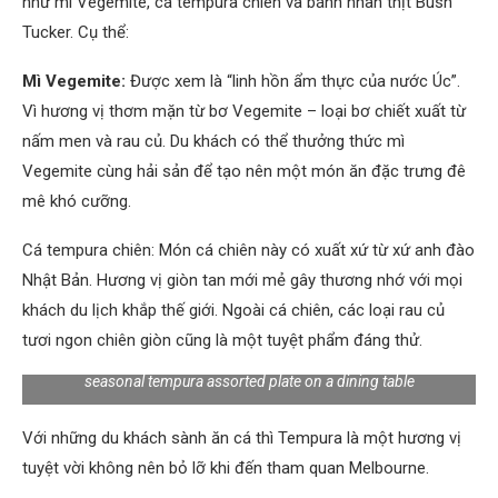
như mì Vegemite, cá tempura chiên và bánh nhân thịt Bush
Tucker. Cụ thể:
Mì Vegemite:
Được xem là “linh hồn ẩm thực của nước Úc”.
Vì hương vị thơm mặn từ bơ Vegemite – loại bơ chiết xuất từ
nấm men và rau củ. Du khách có thể thưởng thức mì
Vegemite cùng hải sản để tạo nên một món ăn đặc trưng đê
mê khó cưỡng.
Cá tempura chiên: Món cá chiên này có xuất xứ từ xứ anh đào
Nhật Bản. Hương vị giòn tan mới mẻ gây thương nhớ với mọi
khách du lịch khắp thế giới. Ngoài cá chiên, các loại rau củ
tươi ngon chiên giòn cũng là một tuyệt phẩm đáng thử.
seasonal tempura assorted plate on a dining table
Với những du khách sành ăn cá thì Tempura là một hương vị
tuyệt vời không nên bỏ lỡ khi đến tham quan Melbourne.