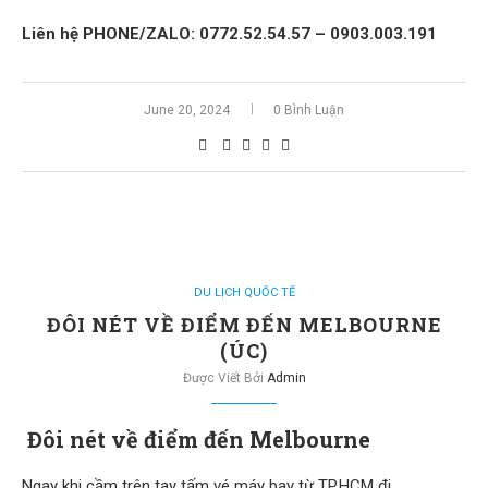
Liên hệ PHONE/ZALO: 0772.52.54.57 – 0903.003.191
June 20, 2024
0 Bình Luận
DU LỊCH QUỐC TẾ
ĐÔI NÉT VỀ ĐIỂM ĐẾN MELBOURNE
(ÚC)
Được Viết Bởi
Admin
Đôi nét về điểm đến Melbourne
Ngay khi cầm trên tay tấm vé máy bay từ TP.HCM đi