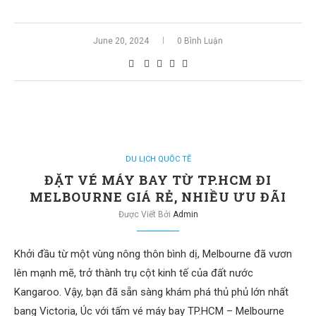
June 20, 2024
0 Bình Luận
DU LỊCH QUỐC TẾ
ĐẶT VÉ MÁY BAY TỪ TP.HCM ĐI
MELBOURNE GIÁ RẺ, NHIỀU ƯU ĐÃI
Được Viết Bởi
Admin
Khởi đầu từ một vùng nông thôn bình dị, Melbourne đã vươn
lên mạnh mẽ, trở thành trụ cột kinh tế của đất nước
Kangaroo. Vậy, bạn đã sẵn sàng khám phá thủ phủ lớn nhất
bang Victoria, Úc với tấm vé máy bay TP.HCM – Melbourne