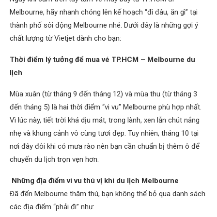
Melbourne, hãy nhanh chóng lên kế hoạch “đi đâu, ăn gì” tại
thành phố sôi động Melbourne nhé. Dưới đây là những gợi ý
chất lượng từ Vietjet dành cho bạn:
Thời điểm lý tưởng để mua vé TP.HCM – Melbourne du
lịch
Mùa xuân (từ tháng 9 đến tháng 12) và mùa thu (từ tháng 3
đến tháng 5) là hai thời điểm “vi vu” Melbourne phù hợp nhất.
Vì lúc này, tiết trời khá dịu mát, trong lành, xen lẫn chút nắng
nhẹ và khung cảnh vô cùng tươi đẹp. Tuy nhiên, tháng 10 tại
nơi đây đôi khi có mưa rào nên bạn cần chuẩn bị thêm ô để
chuyến du lịch trọn vẹn hơn.
Những địa điểm vi vu thú vị khi du lịch Melbourne
Đã đến Melbourne thăm thú, bạn không thể bỏ qua danh sách
các địa điểm “phải đi” như: