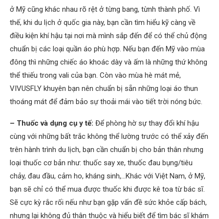
ở Mỹ cũng khác nhau rõ rệt ở từng bang, từnh thành phố. Vì
thế, khi du lịch ở quốc gia này, bạn cần tìm hiểu kỹ càng về
điều kiện khí hậu tại nơi mà mình sắp đến để có thể chủ động
chuẩn bị các loại quần áo phù hợp. Nếu bạn đến Mỹ vào mùa
đông thì những chiếc áo khoác dày và ấm là những thứ không
thể thiếu trong vali của bạn. Còn vào mùa hè mát mẻ,
VIVUSFLY khuyên bạn nên chuẩn bị sẵn những loại áo thun
thoáng mát để đảm bảo sự thoải mái vào tiết trời nóng bức.
– Thuốc và dụng cụ y tế:
Để phòng hờ sự thay đổi khí hậu
cùng với những bất trắc không thể lường trước có thể xảy đến
trên hành trình du lịch, bạn cần chuẩn bị cho bản thân nhưng
loại thuốc cơ bản như: thuốc say xe, thuốc đau bụng/tiêu
chảy, đau đầu, cảm ho, kháng sinh,…Khác với Việt Nam, ở Mỹ,
bạn sẽ chỉ có thể mua được thuốc khi được kê toa từ bác sĩ.
Sẽ cực kỳ rắc rối nếu như bạn gặp vấn đề sức khỏe cấp bách,
nhưng lại không đủ thân thuộc và hiểu biết để tìm bác sĩ khám