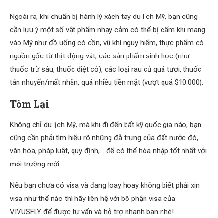
Ngoài ra, khi chuẩn bị hành lý xách tay du lịch Mỹ, bạn cũng
cần lưu ý một số vật phẩm nhạy cảm có thể bị cấm khi mang
vào Mỹ như đồ uống có cồn, vũ khí nguy hiểm, thực phẩm có
nguồn gốc từ thịt động vật, các sản phẩm sinh học (như
thuốc trừ sâu, thuốc diệt cỏ), các loại rau củ quả tươi, thuốc
tán nhuyển/mất nhãn, quá nhiều tiền mặt (vượt quá $10.000).
Tóm Lại
Không chỉ du lịch Mỹ, mà khi đi đến bất kỹ quốc gia nào, bạn
cũng cần phải tìm hiểu rõ những đẵ trưng của đất nước đó,
văn hóa, pháp luật, quy định,… để có thể hòa nhập tốt nhất với
môi trường mới.
Nếu bạn chưa có visa và đang loay hoay không biết phải xin
visa như thế nào thì hãy liên hệ với bộ phận visa của
VIVUSFLY để được tư vấn và hỗ trợ nhanh bạn nhé!