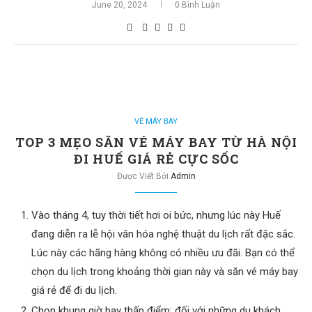
June 20, 2024
0 Bình Luận
VÉ MÁY BAY
TOP 3 MẸO SĂN VÉ MÁY BAY TỪ HÀ NỘI
ĐI HUẾ GIÁ RẺ CỰC SỐC
Được Viết Bởi
Admin
Vào tháng 4, tuy thời tiết hơi oi bức, nhưng lúc này Huế
đang diễn ra lễ hội văn hóa nghệ thuật du lịch rất đặc sắc.
Lúc này các hãng hàng không có nhiều ưu đãi. Bạn có thể
chọn du lịch trong khoảng thời gian này và săn vé máy bay
giá rẻ để đi du lịch.
Chọn khung giờ bay thấp điểm: đối với những du khách