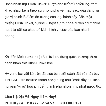
Bánh nhân thịt BushTucker: Được chế biến từ nhiều loại thịt
khác nhau, kèm theo sự phong phú về màu sắc, kiểu dáng và
gia vị chính là điểm ấn tượng của loại bánh này. Cắn một
miếng BushTucker, hương vị ngọt từ thịt hòa quyện chút chua
ngọt từ sốt cà chua sẽ kích thích vị giác của bạn nhanh
chóng.
Khi đến Melbourne hoặc Úc du lịch, đừng quên thưởng thức
bánh nhân thịt BushTucker nhé.
Hy vọng bài viết kể trên đã giúp bạn biết cách đặt vé máy bay
TP.HCM – Melbourne thành công cũng như “chất đầy túi” kinh
nghiệm “vi vu” hữu ích đến thành phố nhộn nhịp nhất nước Úc.
Liên Hệ Đặt Vé Ngay Hôm Nay!
PHONE/ZALO: 0772.52.54.57 – 0903.003.191