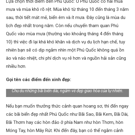
Lựa chọn thời điểm đến Phú Quốc: Ở Phú Quốc có hai mùa
mưa và mùa khô rõ rệt. Mùa khô từ tháng 10 đến tháng 3 năm
sau, thời tiết mát mẻ, biển êm và ít mưa. Đây cũng là mùa du
lịch đẹp nhất trong năm. Còn nếu chuyến tham quan Phú
Quốc vào mùa mưa (thường vào khoảng tháng 4 đến tháng
10) thì việc đi lại khá khó khăn và dịch vụ du lịch hạn chế, tuy
nhiên bạn sẽ có dịp ngắm nhìn một Phú Quốc không quá ồn
ào và náo nhiệt, chi phí dịch vụ rẻ hơn và nguồn hải sản cũng
nhiều hơn.
Gọi tên các điểm đến xinh đẹp:
Chu du những bãi biển dài, ngắm vẻ đẹp giao hòa của tự nhiên.
Nếu bạn muốn thưởng thức cảnh quan hoang sơ, thì đến ngay
các bãi biển đẹp nhất Phú Quốc như Bãi Sao, Bãi Kem, Bãi Dài,
Bãi Thơm hay các hòn đảo ở phía Nam như hòn Thơm, hòn
Móng Tay, hòn Mây Rút. Khi đến đây, bạn có thể ngắm cảnh