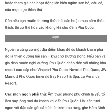
hoặc tham gia các hoạt động lặn biển ngắm san hô, câu cá,
câu mực cực thích thú.
Còn nếu bạn muốn thưởng thức hải sản hoặc mua sắm thỏa
thích, thì có thể hòa vào không khí chợ đêm Phú Quốc.
Chợ đêm Phú Quốc – Thiên đường tuyệt vời cho các tín đồ ẩm
thực.
Ngoài ra cũng có một địa điểm khác để du khách khám phá
đó là thiên đường hải sản – khu chợ Dương Đông. Nếu bạn và
gia đình muốn nghỉ dưỡng, Phú Quốc chào đón với những khu
resort cao cấp như Vinpearl Phu Quoc, Novotel Phu Quoc, JW
Marriott Phu Quoc Emerald Bay Resort & Spa, La Veranda
Resort…
Các món ngon phải thử
: Ẩm thực phong phú chính là yếu tố
làm say lòng mọi du khách khi đến Phú Quốc. Hải sản tươi
ngon với đặc sản gỏi cá trích ăn kèm rau rừng, ghẹ Hàm Ninh