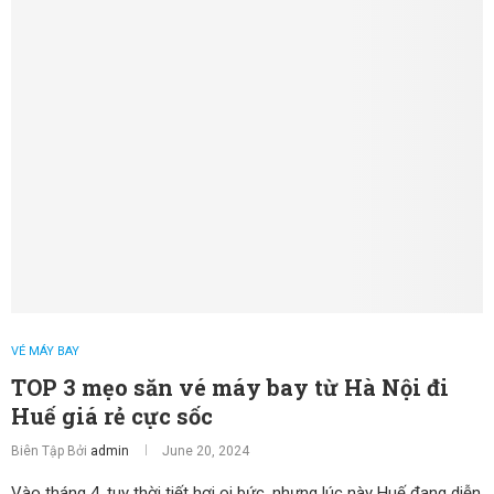
VÉ MÁY BAY
TOP 3 mẹo săn vé máy bay từ Hà Nội đi
Huế giá rẻ cực sốc
Biên Tập Bởi
admin
June 20, 2024
Vào tháng 4, tuy thời tiết hơi oi bức, nhưng lúc này Huế đang diễn