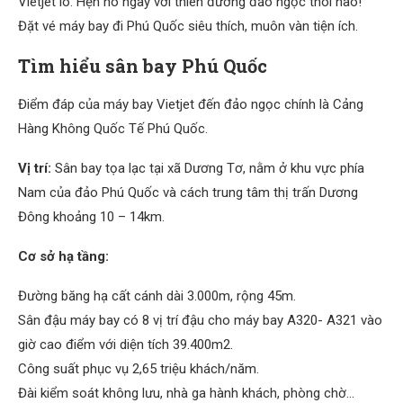
Vietjet lo. Hẹn hò ngay với thiên đường đảo ngọc thôi nào!
Đặt vé máy bay đi Phú Quốc siêu thích, muôn vàn tiện ích.
Tìm hiểu sân bay Phú Quốc
Điểm đáp của máy bay Vietjet đến đảo ngọc chính là Cảng
Hàng Không Quốc Tế Phú Quốc.
Vị trí:
Sân bay tọa lạc tại xã Dương Tơ, nằm ở khu vực phía
Nam của đảo Phú Quốc và cách trung tâm thị trấn Dương
Đông khoảng 10 – 14km.
Cơ sở hạ tầng:
Đường băng hạ cất cánh dài 3.000m, rộng 45m.
Sân đậu máy bay có 8 vị trí đậu cho máy bay A320- A321 vào
giờ cao điểm với diện tích 39.400m2.
Công suất phục vụ 2,65 triệu khách/năm.
Đài kiểm soát không lưu, nhà ga hành khách, phòng chờ…